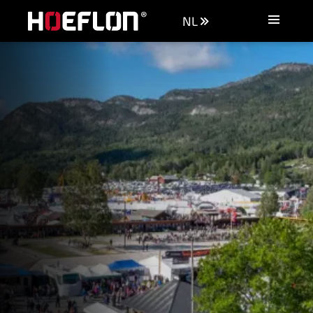
NL
Machines
Industrieën
Kennisbank
Dealers
Aankoopadvies
Offerte aanvragen
Vacatures
Contact