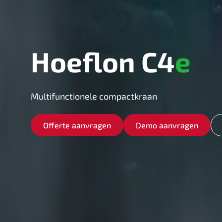
Hoeflon C4
e
Multifunctionele compactkraan
Offerte aanvragen
Demo aanvragen