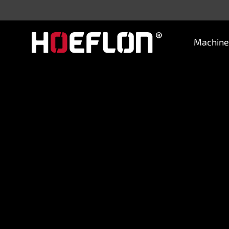
Machine
Machines
Industrieën
Kennisbank
Dealers
Aankoopadvies
Offerte aanvragen
Vacatures
Contact