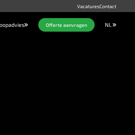
Vacatures
Contact
oopadvies
NL
Offerte aanvragen