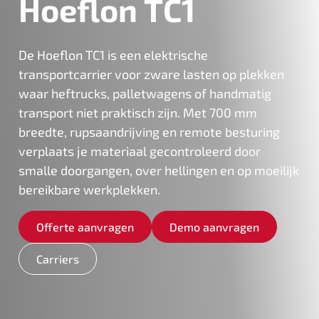
Hoeflon TC1
De Hoeflon TC1 is een elektrische
transportcarrier voor zware lasten op plekken
waar heftrucks, palletwagens of handmatig
transport niet praktisch zijn. Met 700 mm
breedte, rupsaandrijving en remote besturing
verplaats je materiaal gecontroleerd door
smalle doorgangen, over hellingen en op moeilijk
bereikbare werkplekken.
Offerte aanvragen
Demo aanvragen
Carriers