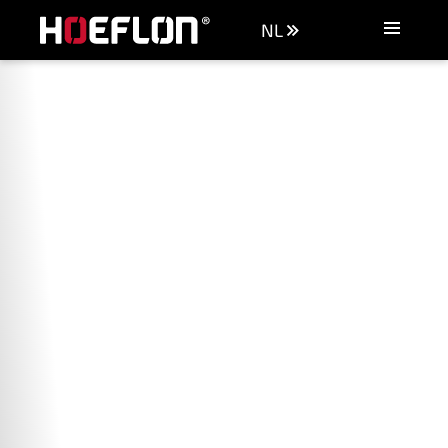
NL
Machines
Industrieën
Kennisbank
Dealers
Aankoopadvies
Offerte aanvragen
Vacatures
Contact