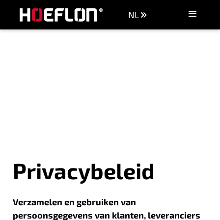
NL
Machines
Industrieën
Kennisbank
Dealers
Aankoopadvies
Offerte aanvragen
Vacatures
Contact
Privacybeleid
Verzamelen en gebruiken van
persoonsgegevens van klanten, leveranciers