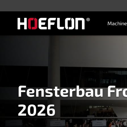
Machine
Machines
Industrieën
Kennisbank
Dealers
Aankoopadvies
Offerte aanvragen
Fensterbau Fr
Vacatures
2026
Contact