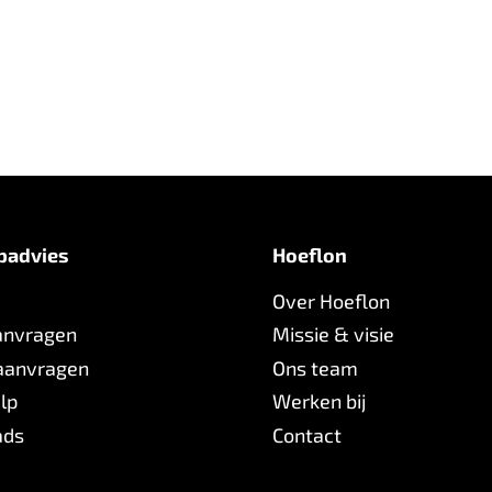
padvies
Hoeflon
Over Hoeflon
anvragen
Missie & visie
 aanvragen
Ons team
lp
Werken bij
ads
Contact