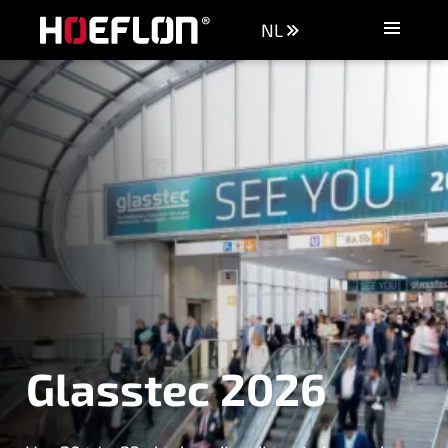
NL
Machines
Industrieën
Kennisbank
Dealers
Aankoopadvies
Offerte aanvragen
Vacatures
Contact
Glasstec 2026