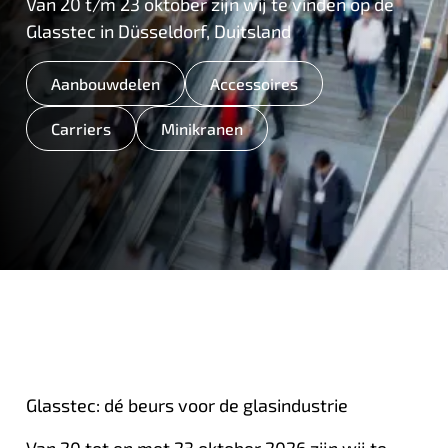
Van 20 t/m 23 oktober zijn wij te vinden op de
Glasstec in Düsseldorf, Duitsland
Aanbouwdelen
Accessoires
Carriers
Minikranen
Glasstec: dé beurs voor de glasindustrie