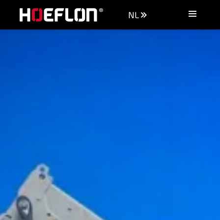
NL
Machines
Industrieën
Kennisbank
Dealers
Aankoopadvies
Offerte aanvragen
Vacatures
Contact