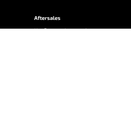
Aftersales
Hoeflon service portal
Support
Veelgestelde vragen
Nieuwsbrief
ies
Vrijwaring
Realisatie Webleads