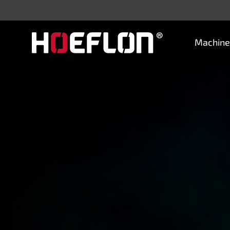
Machine
Machines
Industrieën
Kennisbank
Dealers
Aankoopadvies
Offerte aanvragen
Vacatures
Contact