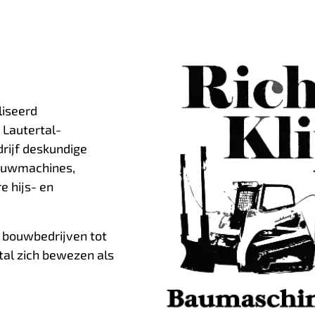
liseerd
 Lautertal-
drijf deskundige
bouwmachines,
 hijs- en
 bouwbedrijven tot
al zich bewezen als