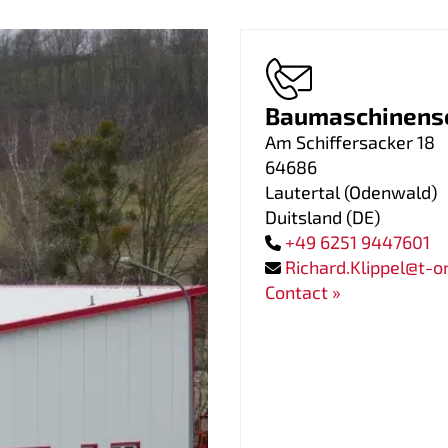
Baumaschinense
Am Schiffersacker 18
64686
Lautertal (Odenwald)
Duitsland
(
DE
)
+49 6251 9447601
Richard.Klippel@t-o
Contact »