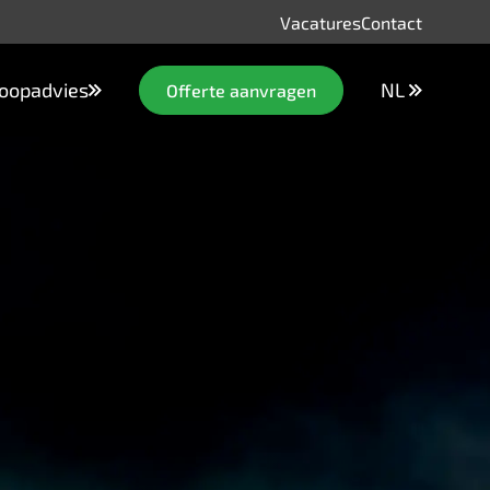
Vacatures
Contact
oopadvies
NL
Offerte aanvragen