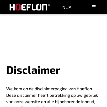
NL
Machines
Industrieën
Kennisbank
Dealers
Aankoopadvies
Offerte aanvragen
Disclaimer
Vacatures
Contact
Welkom op de disclaimerpagina van Hoeflon.
Deze disclaimer heeft betrekking op uw gebruik
van onze website en alle bijbehorende inhoud,