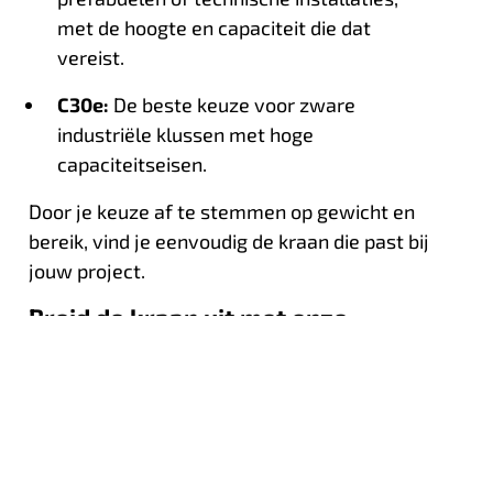
met de hoogte en capaciteit die dat
vereist.
C30e:
De beste keuze voor zware
industriële klussen met hoge
capaciteitseisen.
Door je keuze af te stemmen op gewicht en
bereik, vind je eenvoudig de kraan die past bij
jouw project.
Breid de kraan uit met onze
accessoires
Wil je meer uit de elektrische kraan halen?
Met de accessoires van Hoeflon pas je de
inzet eenvoudig aan. Zo hebben we jibs voor
extra hoogte en kracht, een Multitool voor