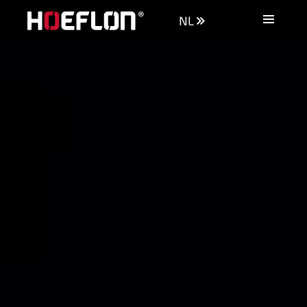
NL
Machines
Industrieën
Kennisbank
Dealers
Aankoopadvies
Offerte aanvragen
Vacatures
Contact