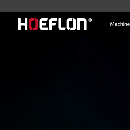
Machine
Machines
Industrieën
Kennisbank
Dealers
Aankoopadvies
Offerte aanvragen
Vacatures
Contact