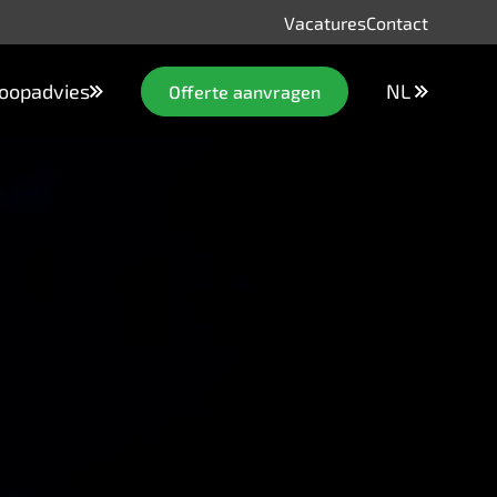
Vacatures
Contact
oopadvies
NL
Offerte aanvragen