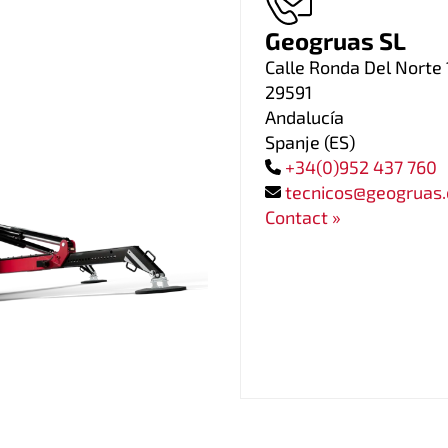
Geogruas SL
Calle Ronda Del Norte 
29591
Andalucía
Spanje
(
ES
)
+34(0)952 437 760
tecnicos@geogruas
Contact »