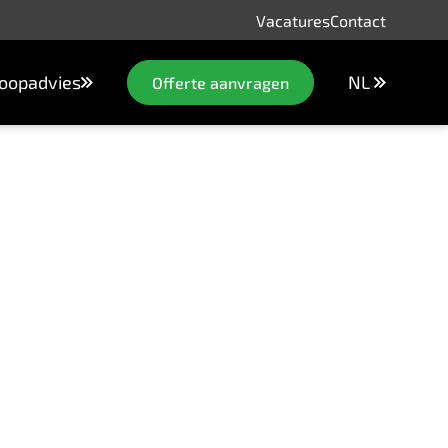
Vacatures
Contact
oopadvies
NL
Offerte aanvragen