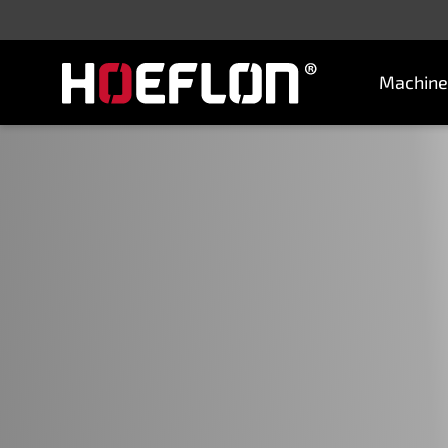
Machine
Machines
Industrieën
Kennisbank
Dealers
Aankoopadvies
Offerte aanvragen
Vacatures
Contact