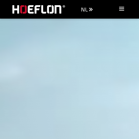
NL
Machines
Industrieën
Kennisbank
Dealers
Aankoopadvies
Offerte aanvragen
Vacatures
Contact