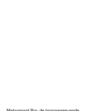
Metromont Pro, de toonaangevende