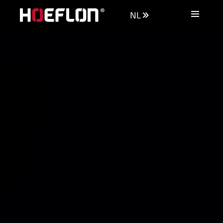
NL
Machines
Industrieën
Kennisbank
Dealers
Aankoopadvies
Offerte aanvragen
Vacatures
Contact