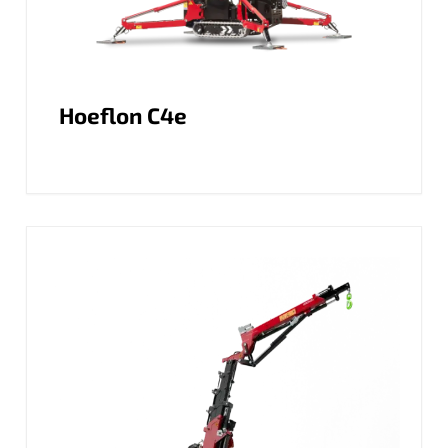
Hoeflon C4e