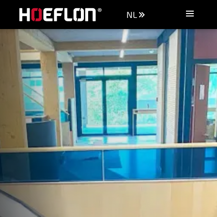
NL
Machines
Industrieën
Kennisbank
Dealers
Aankoopadvies
Offerte aanvragen
Vacatures
Contact