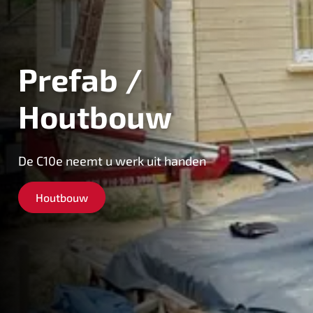
Prefab /
Houtbouw
De C10e neemt u werk uit handen
Houtbouw