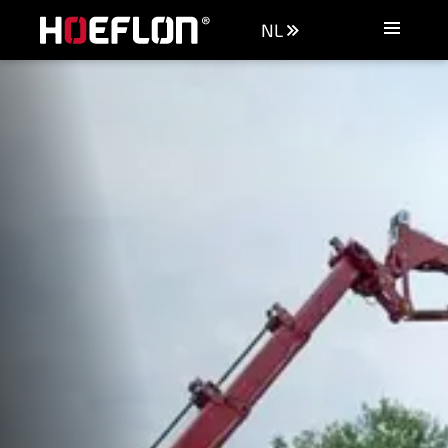
NL
Machines
Industrieën
Kennisbank
Dealers
Aankoopadvies
Offerte aanvragen
Vacatures
Contact