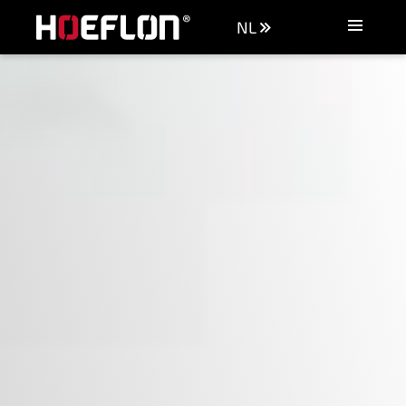
NL
Machines
Industrieën
Kennisbank
Dealers
Aankoopadvies
Offerte aanvragen
Vacatures
Contact