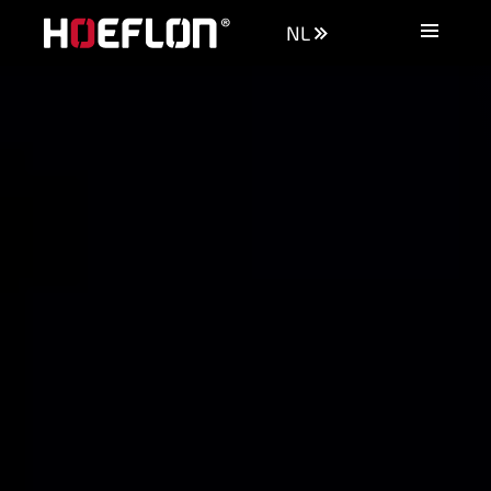
NL
Machines
Industrieën
Kennisbank
Dealers
Aankoopadvies
Offerte aanvragen
Vacatures
Contact