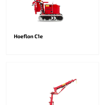
Hoeflon C1e